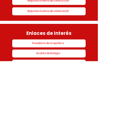
Requisitos licencia de construcción
Requisitos licencia de urbanización
Enlaces de Interés
Presidencia de la república
Alcaldía de Rionegro
Superintendencia de Notariado y Registro
Ministerio de vivienda
Dane
Contraloría
Procuraduría
Personería
Cornare
Colegio Nacional de Curadores Urbanos