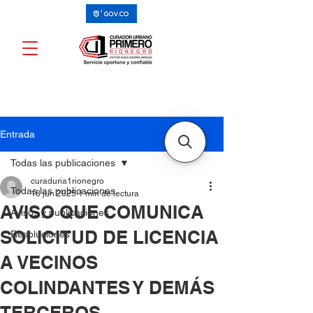
Entrada
Todas las publicaciones
curaduria1rionegro
Todas las publicaciones
18 jun 2025
1 min de lectura
AVISO QUE COMUNICA
Avisos y publicaciones
SOLICITUD DE LICENCIA
Resoluciones
A VECINOS
COLINDANTES Y DEMÁS
TERCEROS