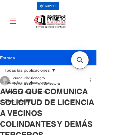
Entrada
Todas las publicaciones
curaduria1rionegro
Todas las publicaciones
18 jun 2025
1 min de lectura
AVISO QUE COMUNICA
Avisos y publicaciones
SOLICITUD DE LICENCIA
Resoluciones
A VECINOS
COLINDANTES Y DEMÁS
TERCEROS