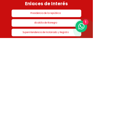
Enlaces de Interés
Presidencia de la república
1
Alcaldía de Rionegro
Superintendencia de Notariado y Registro
Ministerio de vivienda
Dane
Contraloría
Procuraduría
Personería
Cornare
Colegio Nacional de Curadores Urbanos
Contáctenos
Dirección