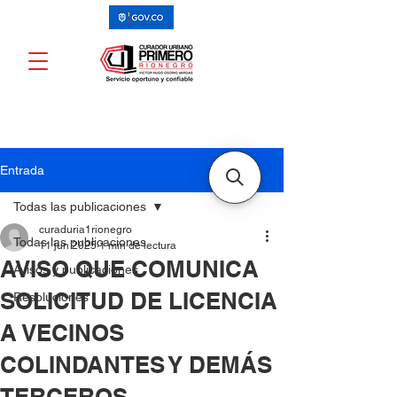
Entrada
Todas las publicaciones
curaduria1rionegro
Todas las publicaciones
11 jun 2025
1 min de lectura
AVISO QUE COMUNICA
Avisos y publicaciones
SOLICITUD DE LICENCIA
Resoluciones
A VECINOS
COLINDANTES Y DEMÁS
TERCEROS