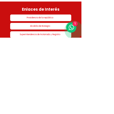
Enlaces de Interés
Presidencia de la república
1
Alcaldía de Rionegro
Superintendencia de Notariado y Registro
Ministerio de vivienda
Dane
Contraloría
Procuraduría
Personería
Cornare
Colegio Nacional de Curadores Urbanos
Contáctenos