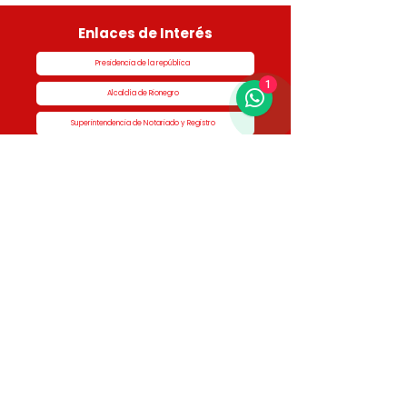
Enlaces de Interés
Presidencia de la república
1
Alcaldía de Rionegro
Superintendencia de Notariado y Registro
Ministerio de vivienda
Dane
Contraloría
Procuraduría
Personería
Cornare
Colegio Nacional de Curadores Urbanos
Contáctenos