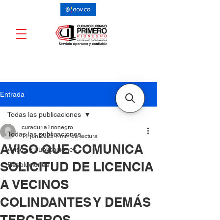
Entrada
Todas las publicaciones
curaduria1rionegro
Todas las publicaciones
11 jun 2025
1 min de lectura
AVISO QUE COMUNICA
Avisos y publicaciones
SOLICITUD DE LICENCIA
Resoluciones
A VECINOS
COLINDANTES Y DEMÁS
TERCEROS