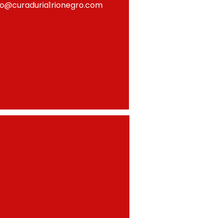
fo@curaduria1rionegro.com