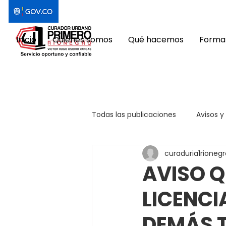
Inicio
Quiénes somos
Qué hacemos
Format
Todas las publicaciones
Avisos y
curaduria1rionegr
AVISO Q
LICENCI
DEMÁS 