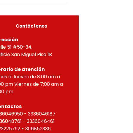
ial por lo dispuesto en el
eto 1077 de 2015 y demás
as concordantes, hace
r que según ra
Contáctenos
rección
lle 51 #50-34,
ificio San Miguel Piso 1B
rario de atención
nes a Jueves de 8:00 am a
00 pm Viernes de 7:00 am a
00 pm
ontactos
36046950 - 3336046187
36048761 - 3336046461
23225792 - 3116852336