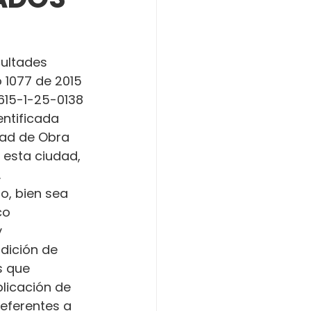
ultades 
o 1077 de 2015 
15-1-25-0138 
dentificada 
dad de Obra 
 esta ciudad, 
.
o, bien sea 
co 
 
dición de 
s que 
licación de 
referentes a 