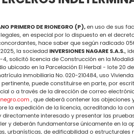
NO PRIMERO DE RIONEGRO (P), 
en uso de sus fac
 legales, en especial por lo dispuesto en el decret
oncordantes, hace saber que según radicado 056
2025, la sociedad 
INVERSIONES NAGARE S.A.S.
, i
-4, solicitó licencia de Construcción en la Modali
io ubicado en la Parcelación El Herbal - lote 20 de
atrícula inmobiliaria No. 020-210484, uso Vivienda
 pertinente, puede constituirse en parte, por escrit
al o a través de la dirección de correo electróni
ionegro.com
 , que deberá contener las objeciones y
e la expedición de la licencia, acreditando la con
 y directamente interesado y presentar las prueba
ler y deberán fundamentarse únicamente en la ap
s, urbanísticas, de edificabilidad o estructurales 