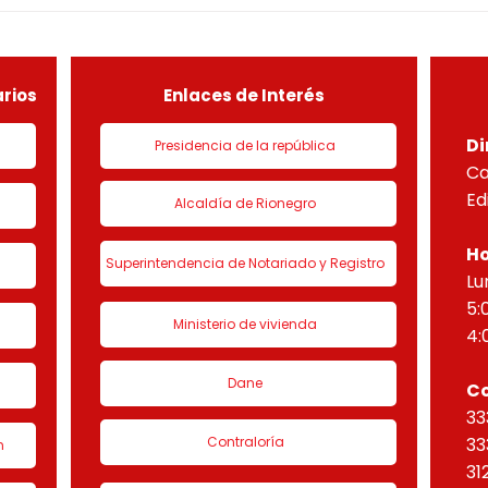
especial por lo dispuesto en el
espec
decreto 1077 de 2015 y demás
decr
normas concordantes, hace
norm
saber que según ra
sabe
rios
Enlaces de Interés
Di
Presidencia de la república
Ca
Ed
Alcaldía de Rionegro
Ho
Superintendencia de Notariado y Registro
Lu
5:
Ministerio de vivienda
4:
Dane
C
33
Contraloría
33
n
31