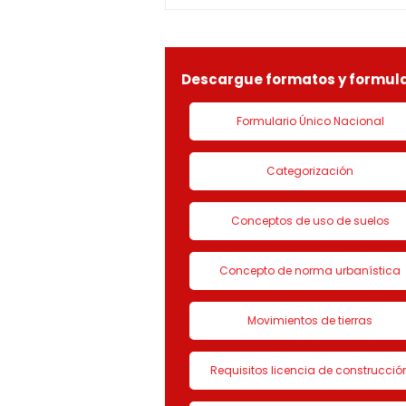
especial por lo dispuesto en el
decreto 1077 de 2015 y demás
normas concordantes, hace
saber que según ra
Descargue formatos y formula
Formulario Único Nacional
Categorización
Conceptos de uso de suelos
Concepto de norma urbanística
Movimientos de tierras
Requisitos licencia de construcció