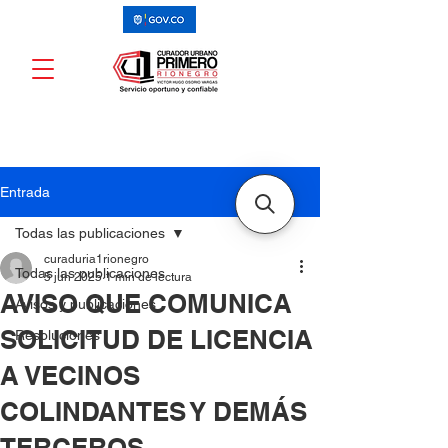
Entrada
Todas las publicaciones
curaduria1rionegro
Todas las publicaciones
5 jun 2025
1 min de lectura
AVISO QUE COMUNICA
Avisos y publicaciones
SOLICITUD DE LICENCIA
Resoluciones
A VECINOS
COLINDANTES Y DEMÁS
TERCEROS