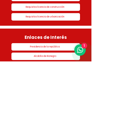
Requisitos licencia de construcción
Requisitos licencia de urbanización
Enlaces de Interés
1
Presidencia de la república
Alcaldía de Rionegro
Superintendencia de Notariado y Registro
Ministerio de vivienda
Dane
Contraloría
Procuraduría
Personería
Cornare