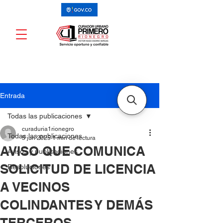
Entrada
Todas las publicaciones
curaduria1rionegro
Todas las publicaciones
5 jun 2025
1 min de lectura
AVISO QUE COMUNICA
Avisos y publicaciones
SOLICITUD DE LICENCIA
Resoluciones
A VECINOS
COLINDANTES Y DEMÁS
TERCEROS