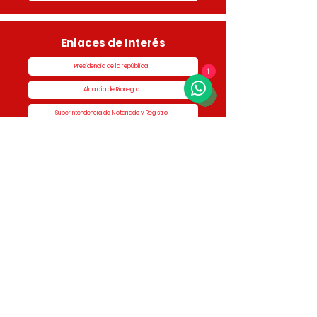
Enlaces de Interés
Presidencia de la república
1
Alcaldía de Rionegro
Superintendencia de Notariado y Registro
Ministerio de vivienda
Dane
Contraloría
Procuraduría
Personería
Cornare
Colegio Nacional de Curadores Urbanos