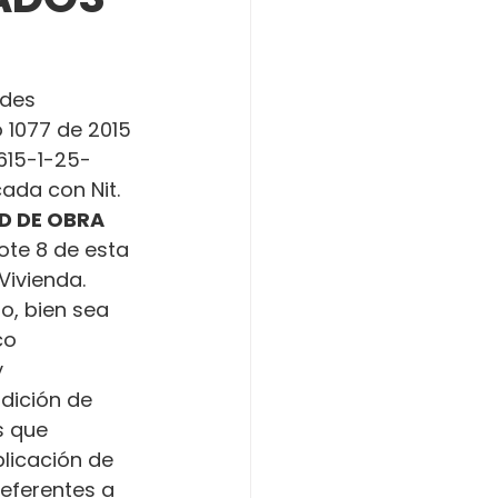
ades 
o 1077 de 2015 
615-1-25-
icada con Nit. 
D DE OBRA 
ote 8 de esta 
Vivienda.
o, bien sea 
co 
 
dición de 
s que 
licación de 
referentes a 