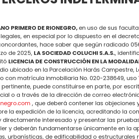
NO PRIMERO DE RIONEGRO, 
en uso de sus facult
 legales, en especial por lo dispuesto en el decret
oncordantes, hace saber que según radicado 05
zo de 2025, 
LA SOCIEDAD COLUCHI S.A.S.
, identif
itó 
LICENCIA DE CONSTRUCCIÓN EN LA MODALIDA
edio ubicado en la Parcelación Harás Campestre, L
do con matrícula inmobiliaria No. 020-238649, uso 
 pertinente, puede constituirse en parte, por escrit
al o a través de la dirección de correo electróni
ionegro.com
 , que deberá contener las objeciones y
e la expedición de la licencia, acreditando la con
 y directamente interesado y presentar las prueba
ler y deberán fundamentarse únicamente en la ap
s, urbanísticas, de edificabilidad o estructurales 