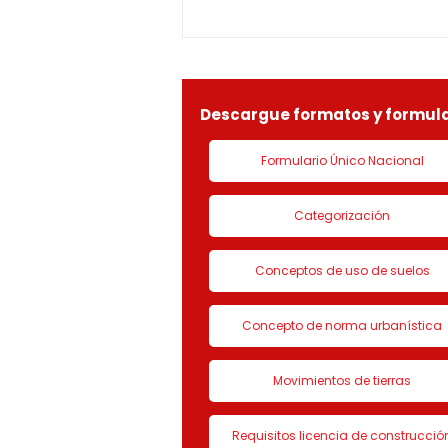
1-25-0369OF- 311
constitucionales y legales, en
especial por lo dispuesto en el
decreto 1077 de 2015 y demás
normas concordantes, hace
saber que según ra
Descargue formatos y formula
Formulario Único Nacional
Categorización
Conceptos de uso de suelos
Concepto de norma urbanística
Movimientos de tierras
Requisitos licencia de construcció