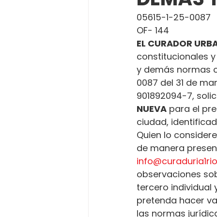
05615-1-25-0087
OF- 144
EL CURADOR URBA
constitucionales y
y demás normas c
0087 del 31 de mar
901892094-7, solic
NUEVA
 para el pr
ciudad, identifica
Quien lo considere
de manera presenci
info@curaduria1r
observaciones sobr
tercero individual
pretenda hacer va
las normas jurídica