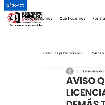
Inicio
Quiénes somos
Qué hacemos
Format
Todas las publicaciones
Avisos y
curaduria1rionegr
AVISO Q
LICENCI
DEMÁS 