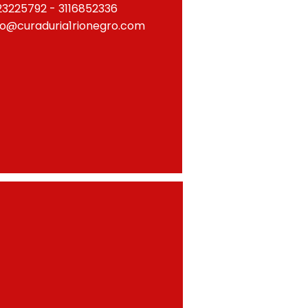
23225792 - 3116852336
fo@curaduria1rionegro.com