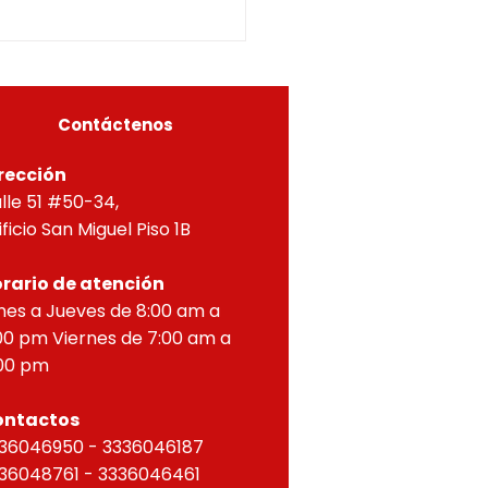
5-0296OF- 309
itucionales y legales, en
ial por lo dispuesto en el
eto 1077 de 2015 y demás
as concordantes, hace
r que según ra
Contáctenos
rección
lle 51 #50-34,
ificio San Miguel Piso 1B
rario de atención
nes a Jueves de 8:00 am a
00 pm Viernes de 7:00 am a
00 pm
ontactos
36046950 - 3336046187
36048761 - 3336046461