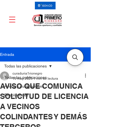
Entrada
Todas las publicaciones
curaduria1rionegro
Todas las publicaciones
19 may 2025
1 min de lectura
AVISO QUE COMUNICA
Avisos y publicaciones
SOLICITUD DE LICENCIA
Resoluciones
A VECINOS
COLINDANTES Y DEMÁS
TERCEROS