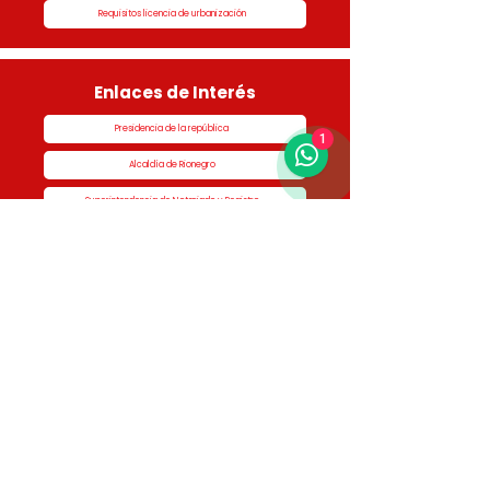
Requisitos licencia de urbanización
Enlaces de Interés
Presidencia de la república
1
Alcaldía de Rionegro
Superintendencia de Notariado y Registro
Ministerio de vivienda
Dane
Contraloría
Procuraduría
Personería
Cornare
Colegio Nacional de Curadores Urbanos