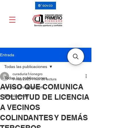
Entrada
Todas las publicaciones
curaduria1rionegro
Todas las publicaciones
9 may 2025
1 min de lectura
AVISO QUE COMUNICA
Avisos y publicaciones
SOLICITUD DE LICENCIA
Resoluciones
A VECINOS
COLINDANTES Y DEMÁS
TERCEROS