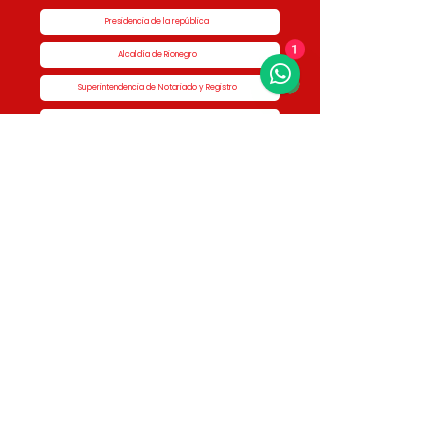
Presidencia de la república
Alcaldía de Rionegro
1
Superintendencia de Notariado y Registro
Ministerio de vivienda
Dane
Contraloría
Procuraduría
Personería
Cornare
Colegio Nacional de Curadores Urbanos
Contáctenos
Dirección
Calle 51 #50-34,