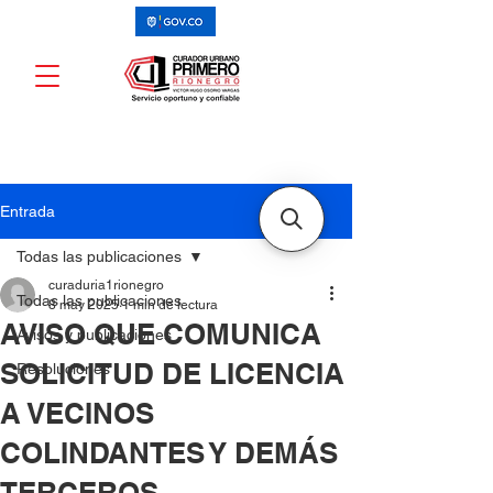
Entrada
Todas las publicaciones
curaduria1rionegro
Todas las publicaciones
8 may 2025
1 min de lectura
AVISO QUE COMUNICA
Avisos y publicaciones
SOLICITUD DE LICENCIA
Resoluciones
A VECINOS
COLINDANTES Y DEMÁS
TERCEROS