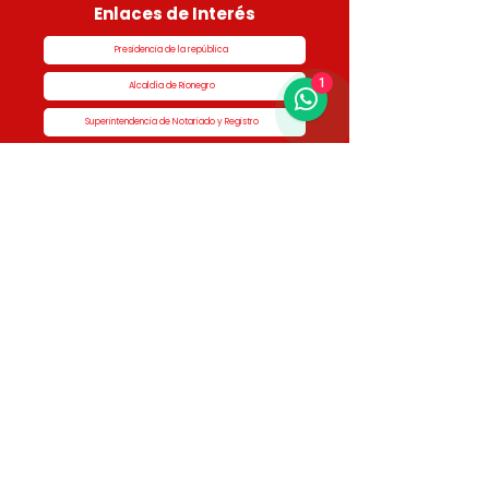
Enlaces de Interés
Presidencia de la república
1
Alcaldía de Rionegro
Superintendencia de Notariado y Registro
Ministerio de vivienda
Dane
Contraloría
Procuraduría
Personería
Cornare
Colegio Nacional de Curadores Urbanos
Contáctenos
Dirección