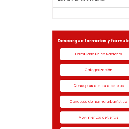
INDETERMINADOS05615-
de sus facultades
1-25-0369OF- 311
constitucionales y legales, en
especial por lo dispuesto en el
decreto 1077 de 2015 y demás
normas concordantes, hace
saber que según ra
Descargue formatos y formula
Formulario Único Nacional
Categorización
Conceptos de uso de suelos
Concepto de norma urbanística
Movimientos de tierras