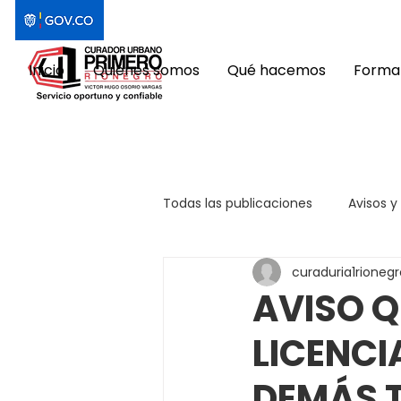
Inicio
Quiénes somos
Qué hacemos
Format
Todas las publicaciones
Avisos y
curaduria1rionegr
AVISO Q
LICENCI
DEMÁS 