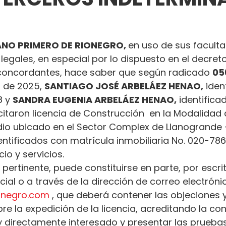
NO PRIMERO DE RIONEGRO, 
en uso de sus facult
 legales, en especial por lo dispuesto en el decret
oncordantes, hace saber que según radicado 
05
l de 2025, 
SANTIAGO JOSÉ ARBELÁEZ HENAO,
 iden
 y 
SANDRA EUGENIA ARBELÁEZ HENAO,
 identifica
citaron licencia de Construcción  en la Modalidad
io ubicado en el Sector Complex de Llanogrande -
entificados con matrícula inmobiliaria No. 020-78
o y servicios.
 pertinente, puede constituirse en parte, por escrit
al o a través de la dirección de correo electróni
ionegro.com
 , que deberá contener las objeciones y
e la expedición de la licencia, acreditando la con
 y directamente interesado y presentar las prueba