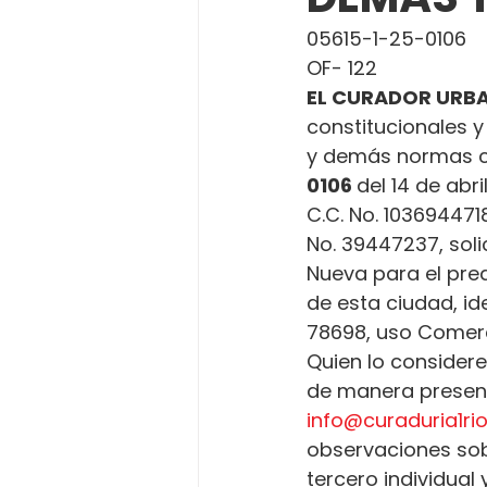
05615-1-25-0106
OF- 122
EL CURADOR URBA
constitucionales y
y demás normas c
0106 
del 14 de abri
C.C. No. 1036944718
No. 39447237, soli
Nueva para el pred
de esta ciudad, id
78698, uso Comerci
Quien lo considere
de manera presenci
info@curaduria1r
observaciones sobr
tercero individual