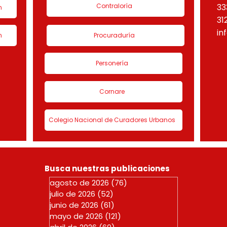
Contraloría
33
n
31
in
n
Procuraduría
Personería
Cornare
Colegio Nacional de Curadores Urbanos
Busca nuestras publicaciones
agosto de 2026
(76)
76 entradas
julio de 2026
(52)
52 entradas
junio de 2026
(61)
61 entradas
mayo de 2026
(121)
121 entradas