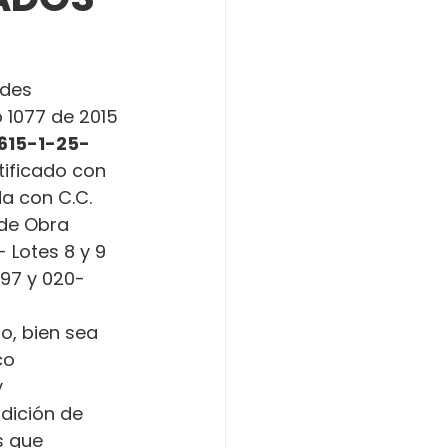
ades 
o 1077 de 2015 
615-1-25-
tificado con 
da con C.C. 
 de Obra 
 Lotes 8 y 9 
697 y 020-
o, bien sea 
co 
 
dición de 
s que 