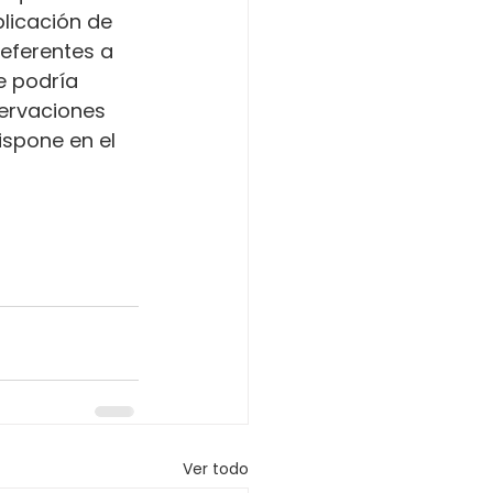
licación de 
referentes a 
e podría 
servaciones 
ispone en el 
Ver todo