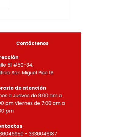
ETERMINADOS05615-
us facultades
5-0296OF- 309
itucionales y legales, en
ial por lo dispuesto en el
eto 1077 de 2015 y demás
as concordantes, hace
r que según ra
Contáctenos
rección
lle 51 #50-34,
ificio San Miguel Piso 1B
rario de atención
nes a Jueves de 8:00 am a
00 pm Viernes de 7:00 am a
00 pm
ontactos
36046950 - 3336046187