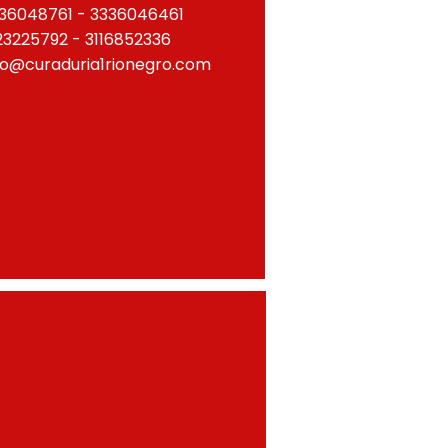
36048761 - 3336046461
23225792 - 3116852336
fo@curaduria1rionegro.com