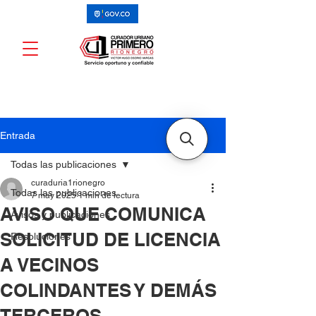
Entrada
Todas las publicaciones
curaduria1rionegro
Todas las publicaciones
7 may 2025
1 min de lectura
AVISO QUE COMUNICA
Avisos y publicaciones
SOLICITUD DE LICENCIA
Resoluciones
A VECINOS
COLINDANTES Y DEMÁS
TERCEROS