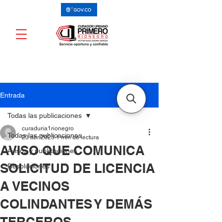
Entrada
Todas las publicaciones
curaduria1rionegro
Todas las publicaciones
23 abr 2025
1 min de lectura
AVISO QUE COMUNICA
Avisos y publicaciones
SOLICITUD DE LICENCIA
Resoluciones
A VECINOS
COLINDANTES Y DEMÁS
TERCEROS