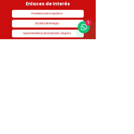
Enlaces de Interés
Presidencia de la república
1
Alcaldía de Rionegro
Superintendencia de Notariado y Registro
Ministerio de vivienda
Dane
Contraloría
Procuraduría
Personería
Cornare
Colegio Nacional de Curadores Urbanos
Contáctenos
Dirección