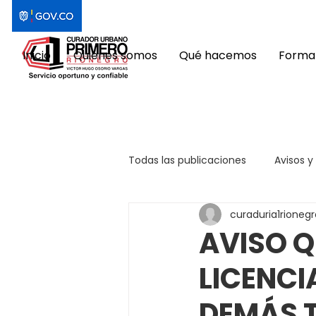
Inicio
Quiénes somos
Qué hacemos
Format
Todas las publicaciones
Avisos y
curaduria1rionegr
AVISO Q
LICENCI
DEMÁS 