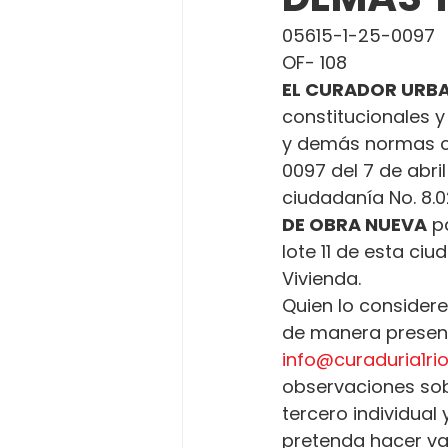
05615-1-25-0097
OF- 108
EL CURADOR URBA
constitucionales y
y demás normas c
0097 del 7 de abri
ciudadanía No. 8.02
DE OBRA NUEVA
 p
lote 11 de esta ci
Vivienda.
Quien lo considere
de manera presenci
info@curaduria1r
observaciones sobr
tercero individual
pretenda hacer va