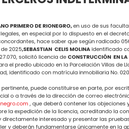
NO PRIMERO DE RIONEGRO, 
en uso de sus facult
 legales, en especial por lo dispuesto en el decret
oncordantes, hace saber que según radicado 05
l de 2025
,
SEBASTIAN  CELIS MOLINA
 identificado c
7.070, solicitó licencia de 
CONSTRUCCIÓN  EN LA
ara el predio ubicado en la Parcelación Villas de 
udad, identificado con matrícula inmobiliaria No. 02
 pertinente, puede constituirse en parte, por escrit
al o a través de la dirección de correo electróni
ionegro.com
 , que deberá contener las objeciones y
e la expedición de la licencia, acreditando la con
 y directamente interesado y presentar las prueba
ler y deberán fundamentarse únicamente en la ap