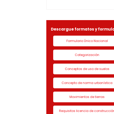
1-25-0369OF- 311
constitucionales y legales, en
especial por lo dispuesto en el
decreto 1077 de 2015 y demás
normas concordantes, hace
saber que según ra
Descargue formatos y formula
Formulario Único Nacional
Categorización
Conceptos de uso de suelos
Concepto de norma urbanística
Movimientos de tierras
Requisitos licencia de construcció