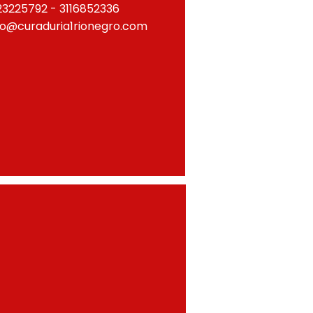
23225792 - 3116852336
fo@curaduria1rionegro.com