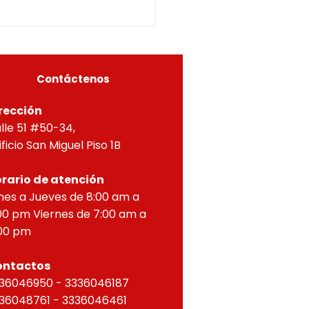
5-0296OF- 309
itucionales y legales, en
ial por lo dispuesto en el
eto 1077 de 2015 y demás
as concordantes, hace
r que según ra
Contáctenos
rección
lle 51 #50-34,
ificio San Miguel Piso 1B
rario de atención
nes a Jueves de 8:00 am a
00 pm Viernes de 7:00 am a
00 pm
ontactos
36046950 - 3336046187
36048761 - 3336046461