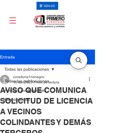
Entrada
Todas las publicaciones
curaduria1rionegro
Todas las publicaciones
16 abr 2025
1 min de lectura
AVISO QUE COMUNICA
Avisos y publicaciones
SOLICITUD DE LICENCIA
Resoluciones
A VECINOS
COLINDANTES Y DEMÁS
TERCEROS