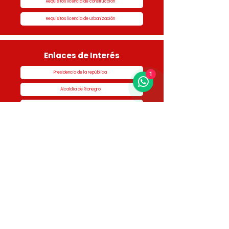
Requisitos licencia de construcción
Requisitos licencia de urbanización
Enlaces de Interés
Presidencia de la república
1
Alcaldía de Rionegro
Superintendencia de Notariado y Registro
Ministerio de vivienda
Dane
Contraloría
Procuraduría
Personería
Cornare
Colegio Nacional de Curadores Urbanos