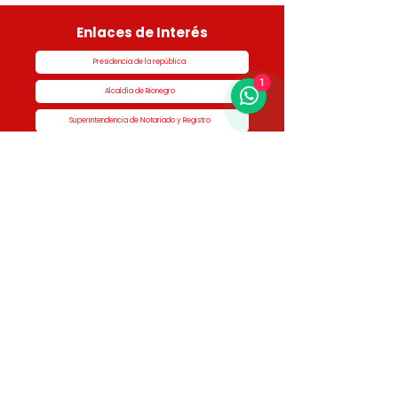
Enlaces de Interés
Presidencia de la república
1
Alcaldía de Rionegro
Superintendencia de Notariado y Registro
Ministerio de vivienda
Dane
Contraloría
Procuraduría
Personería
Cornare
Colegio Nacional de Curadores Urbanos
Contáctenos