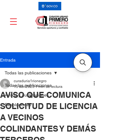
Entrada
Todas las publicaciones
curaduria1rionegro
Todas las publicaciones
15 abr 2025
1 min de lectura
AVISO QUE COMUNICA
Avisos y publicaciones
SOLICITUD DE LICENCIA
Resoluciones
A VECINOS
COLINDANTES Y DEMÁS
TERCEROS