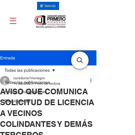
Entrada
Todas las publicaciones
curaduria1rionegro
Todas las publicaciones
14 abr 2025
1 min de lectura
AVISO QUE COMUNICA
Avisos y publicaciones
SOLICITUD DE LICENCIA
Resoluciones
A VECINOS
COLINDANTES Y DEMÁS
TERCEROS