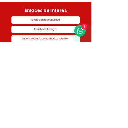
Enlaces de Interés
Presidencia de la república
1
Alcaldía de Rionegro
Superintendencia de Notariado y Registro
Ministerio de vivienda
Dane
Contraloría
Procuraduría
Personería
Cornare
Colegio Nacional de Curadores Urbanos
Contáctenos