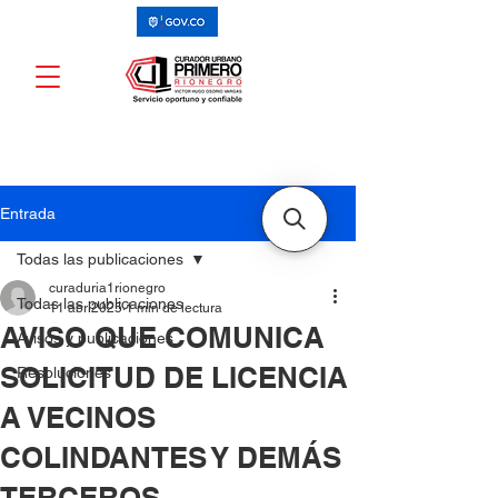
Entrada
Todas las publicaciones
curaduria1rionegro
Todas las publicaciones
11 abr 2025
1 min de lectura
AVISO QUE COMUNICA
Avisos y publicaciones
SOLICITUD DE LICENCIA
Resoluciones
A VECINOS
COLINDANTES Y DEMÁS
TERCEROS