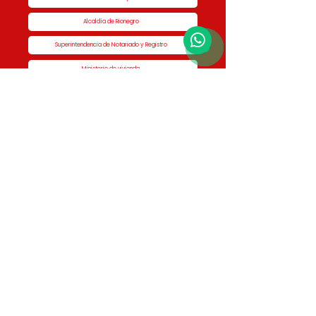
Alcaldía de Rionegro
Superintendencia de Notariado y Registro
Ministerio de vivienda
Dane
Contraloría
Procuraduría
Personería
Cornare
Colegio Nacional de Curadores Urbanos
Contáctenos
Dirección
Calle 51 #50-34,
Edificio San Miguel Piso 1B