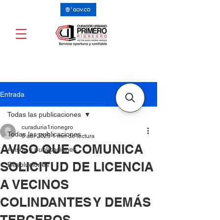
Entrada
Todas las publicaciones
curaduria1rionegro
Todas las publicaciones
8 abr 2025
1 min de lectura
AVISO QUE COMUNICA
Avisos y publicaciones
SOLICITUD DE LICENCIA
Resoluciones
A VECINOS
COLINDANTES Y DEMÁS
TERCEROS