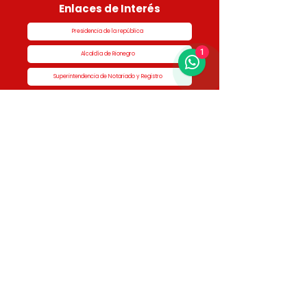
Enlaces de Interés
Presidencia de la república
1
Alcaldía de Rionegro
Superintendencia de Notariado y Registro
Ministerio de vivienda
Dane
Contraloría
Procuraduría
Personería
Cornare
Colegio Nacional de Curadores Urbanos
Contáctenos
Dirección