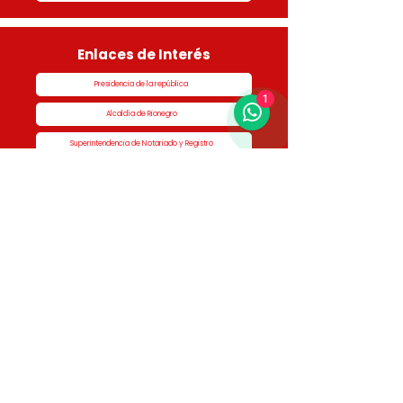
Enlaces de Interés
Presidencia de la república
1
Alcaldía de Rionegro
Superintendencia de Notariado y Registro
Ministerio de vivienda
Dane
Contraloría
Procuraduría
Personería
Cornare
Colegio Nacional de Curadores Urbanos