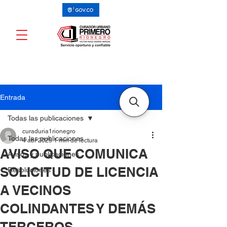
Entrada
Todas las publicaciones
curaduria1rionegro
Todas las publicaciones
4 abr 2025
1 min de lectura
AVISO QUE COMUNICA
Avisos y publicaciones
SOLICITUD DE LICENCIA
Resoluciones
A VECINOS
COLINDANTES Y DEMÁS
TERCEROS