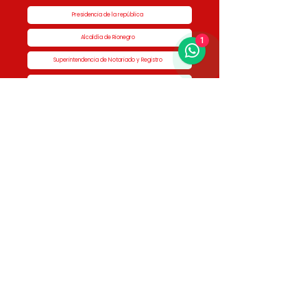
Presidencia de la república
Alcaldía de Rionegro
1
Superintendencia de Notariado y Registro
Ministerio de vivienda
Dane
Contraloría
Procuraduría
Personería
Cornare
Colegio Nacional de Curadores Urbanos
Contáctenos
Dirección
Calle 51 #50-34,