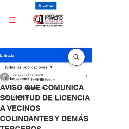
Entrada
Todas las publicaciones
curaduria1rionegro
Todas las publicaciones
3 abr 2025
1 min de lectura
AVISO QUE COMUNICA
Avisos y publicaciones
SOLICITUD DE LICENCIA
Resoluciones
A VECINOS
COLINDANTES Y DEMÁS
TERCEROS