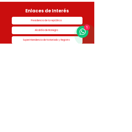
Enlaces de Interés
Presidencia de la república
1
Alcaldía de Rionegro
Superintendencia de Notariado y Registro
Ministerio de vivienda
Dane
Contraloría
Procuraduría
Personería
Cornare
Colegio Nacional de Curadores Urbanos
Contáctenos