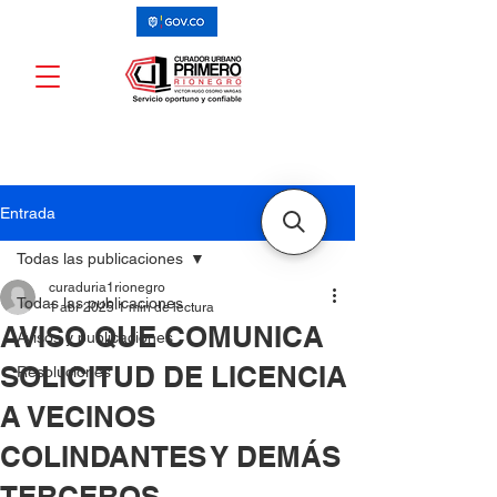
Entrada
Todas las publicaciones
curaduria1rionegro
Todas las publicaciones
1 abr 2025
1 min de lectura
AVISO QUE COMUNICA
Avisos y publicaciones
SOLICITUD DE LICENCIA
Resoluciones
A VECINOS
COLINDANTES Y DEMÁS
TERCEROS