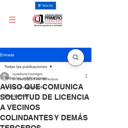
Entrada
Todas las publicaciones
curaduria1rionegro
Todas las publicaciones
31 mar 2025
1 min de lectura
AVISO QUE COMUNICA
Avisos y publicaciones
SOLICITUD DE LICENCIA
Resoluciones
A VECINOS
COLINDANTES Y DEMÁS
TERCEROS