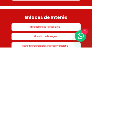
Enlaces de Interés
Presidencia de la república
1
Alcaldía de Rionegro
Superintendencia de Notariado y Registro
Ministerio de vivienda
Dane
Contraloría
Procuraduría
Personería
Cornare
Colegio Nacional de Curadores Urbanos