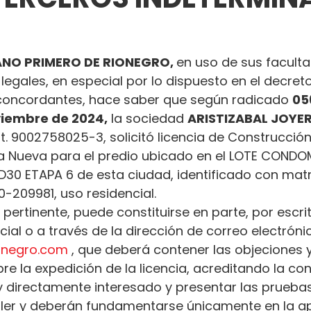
NO PRIMERO DE RIONEGRO, 
en uso de sus facult
 legales, en especial por lo dispuesto en el decret
oncordantes, hace saber que según radicado 
05
viembre de 2024,
 la sociedad 
ARISTIZABAL JOYE
it. 9002758025-3, solicitó licencia de Construcción 
 Nueva para el predio ubicado en el LOTE CONDO
30 ETAPA 6 de esta ciudad, identificado con matr
0-209981, uso residencial.
 pertinente, puede constituirse en parte, por escrit
al o a través de la dirección de correo electróni
ionegro.com
 , que deberá contener las objeciones y
e la expedición de la licencia, acreditando la con
 y directamente interesado y presentar las prueba
ler y deberán fundamentarse únicamente en la ap