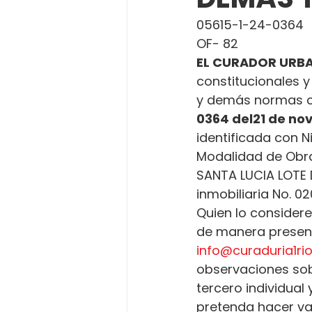
05615-1-24-0364
OF- 82
EL CURADOR URBA
constitucionales y
y demás normas c
0364 del
21 de no
identificada con N
Modalidad de Obra
SANTA LUCIA LOTE D
inmobiliaria No. 02
Quien lo considere
de manera presenci
info@curaduria1r
observaciones sobr
tercero individual
pretenda hacer va