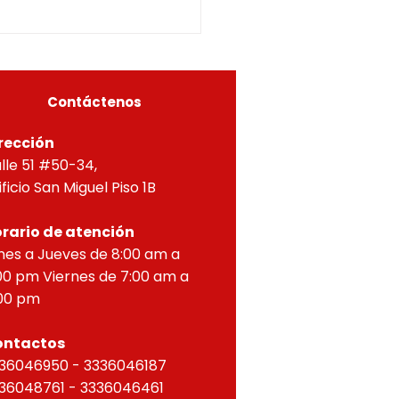
5-0296OF- 309
itucionales y legales, en
ial por lo dispuesto en el
eto 1077 de 2015 y demás
as concordantes, hace
r que según ra
Contáctenos
rección
lle 51 #50-34,
ificio San Miguel Piso 1B
rario de atención
nes a Jueves de 8:00 am a
00 pm Viernes de 7:00 am a
00 pm
ontactos
36046950 - 3336046187
36048761 - 3336046461