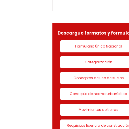
1-25-0369OF- 311
constitucionales y legales, en
especial por lo dispuesto en el
decreto 1077 de 2015 y demás
normas concordantes, hace
saber que según ra
Descargue formatos y formula
Formulario Único Nacional
Categorización
Conceptos de uso de suelos
Concepto de norma urbanística
Movimientos de tierras
Requisitos licencia de construcció