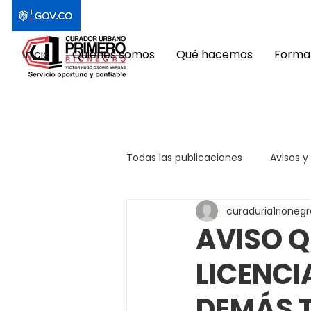
Inicio
Quiénes somos
Qué hacemos
Format
Todas las publicaciones
Avisos y
curaduria1rionegr
AVISO Q
LICENCI
DEMÁS 