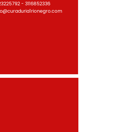
23225792 - 3116852336
fo@curaduria1rionegro.com