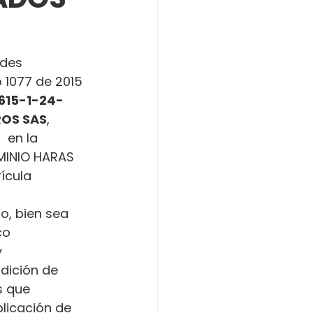
ades 
o 1077 de 2015 
615-1-24-
ROS SAS
, 
 en la 
MINIO HARAS 
ícula 
o, bien sea 
co 
 
dición de 
s que 
licación de 