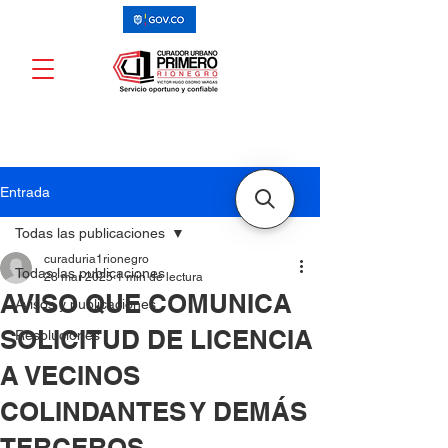
Entrada
Todas las publicaciones
curaduria1rionegro
Todas las publicaciones
28 mar 2025
1 min de lectura
AVISO QUE COMUNICA
Avisos y publicaciones
SOLICITUD DE LICENCIA
Resoluciones
A VECINOS
COLINDANTES Y DEMÁS
TERCEROS