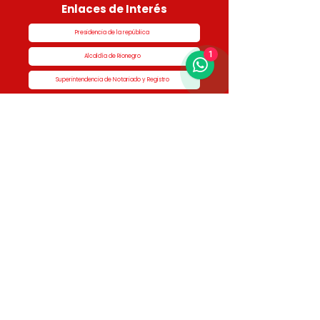
Enlaces de Interés
Presidencia de la república
1
Alcaldía de Rionegro
Superintendencia de Notariado y Registro
Ministerio de vivienda
Dane
Contraloría
Procuraduría
Personería
Cornare
Colegio Nacional de Curadores Urbanos
Contáctenos
Dirección