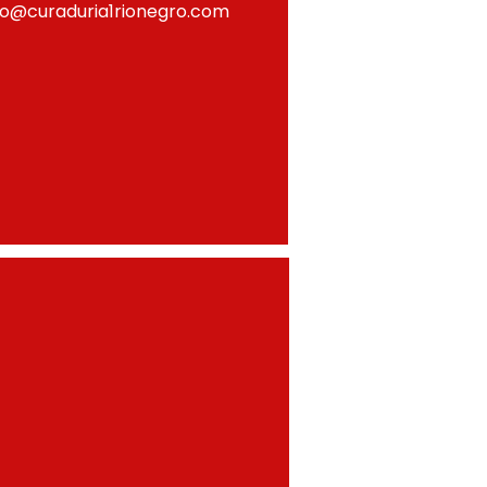
fo@curaduria1rionegro.com