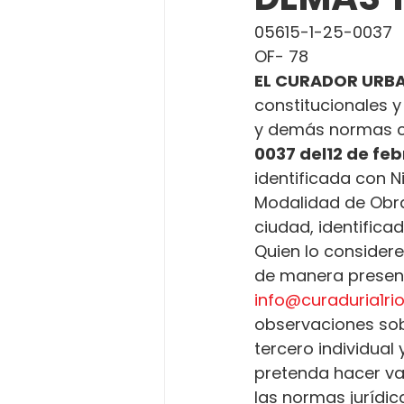
05615-1-25-0037
OF- 78
EL CURADOR URBA
constitucionales y
y demás normas c
0037 del
12 de feb
identificada con Ni
Modalidad de Obra
ciudad, identifica
Quien lo considere
de manera presenci
info@curaduria1r
observaciones sobr
tercero individual
pretenda hacer va
las normas jurídica