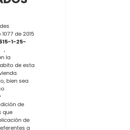
ades 
o 1077 de 2015 
615-1-25-
   , 
n la 
abito de esta 
vienda.
o, bien sea 
co 
 
dición de 
s que 
licación de 
referentes a 