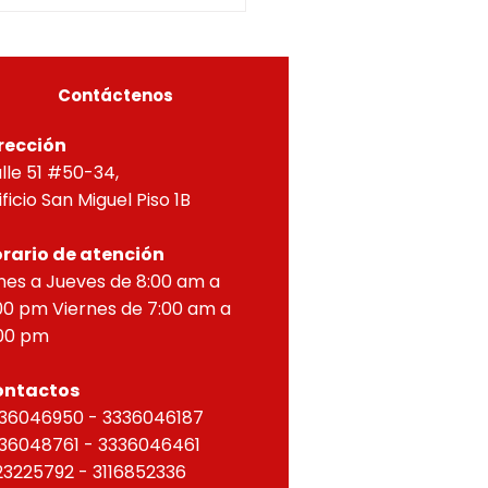
ial por lo dispuesto en el
eto 1077 de 2015 y demás
as concordantes, hace
r que según ra
Contáctenos
rección
lle 51 #50-34,
ificio San Miguel Piso 1B
rario de atención
nes a Jueves de 8:00 am a
00 pm Viernes de 7:00 am a
00 pm
ontactos
36046950 - 3336046187
36048761 - 3336046461
23225792 - 3116852336