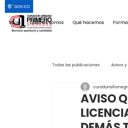
Inicio
Quiénes somos
Qué hacemos
Format
Todas las publicaciones
Avisos y
curaduria1rionegr
AVISO Q
LICENCI
DEMÁS 