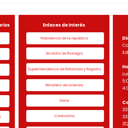
especial por lo dispuesto en el
espec
decreto 1077 de 2015 y demás
decr
normas concordantes, hace
norm
saber que según ra
sabe
rios
Enlaces de Interés
Di
Presidencia de la república
Ca
Ed
Alcaldía de Rionegro
Ho
Superintendencia de Notariado y Registro
Lu
5:
Ministerio de vivienda
4:
Dane
C
33
Contraloría
33
n
31