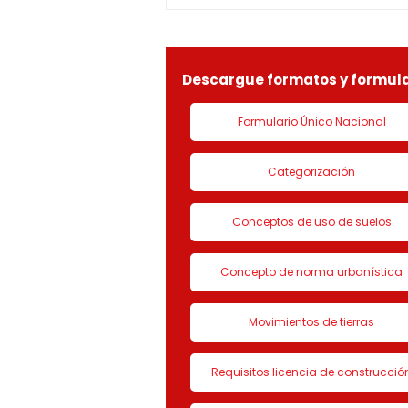
especial por lo dispuesto en el
decreto 1077 de 2015 y demás
normas concordantes, hace
saber que según ra
Descargue formatos y formula
Formulario Único Nacional
Categorización
Conceptos de uso de suelos
Concepto de norma urbanística
Movimientos de tierras
Requisitos licencia de construcció