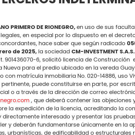
NO PRIMERO DE RIONEGRO, 
en uso de sus facult
 legales, en especial por lo dispuesto en el decret
oncordantes, hace saber que según radicado 
05
rero de 2025,
 la sociedad 
CM-INVESTMENT S.A.S.
t. 901436070-6, solicitó licencia de Construcción  e
 Nueva para el predio ubicado en la vereda Guay
do con matrícula inmobiliaria No. 020-14886, uso Vi
 pertinente, puede constituirse en parte, por escrit
al o a través de la dirección de correo electróni
ionegro.com
 , que deberá contener las objeciones y
e la expedición de la licencia, acreditando la con
 y directamente interesado y presentar las prueba
ler y deberán fundamentarse únicamente en la ap
s, urbanísticas, de edificabilidad o estructurales 