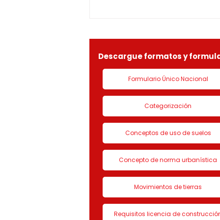
1-25-0369OF- 311
constitucionales y legales, en
especial por lo dispuesto en el
decreto 1077 de 2015 y demás
normas concordantes, hace
saber que según ra
Descargue formatos y formula
Formulario Único Nacional
Categorización
Conceptos de uso de suelos
Concepto de norma urbanística
Movimientos de tierras
Requisitos licencia de construcció