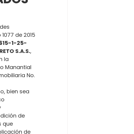
ades 
o 1077 de 2015 
615-1-25-
ETO S.A.S.
, 
 la 
to Manantial 
obiliaria No. 
o, bien sea 
co 
 
dición de 
s que 
licación de 