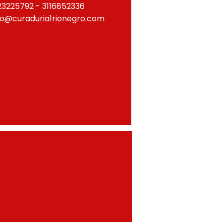
23225792 - 3116852336
fo@curaduria1rionegro.com