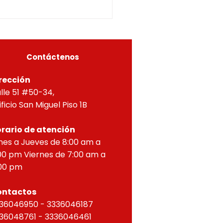
5-0296OF- 309
itucionales y legales, en
ial por lo dispuesto en el
eto 1077 de 2015 y demás
as concordantes, hace
r que según ra
Contáctenos
rección
lle 51 #50-34,
ificio San Miguel Piso 1B
rario de atención
nes a Jueves de 8:00 am a
00 pm Viernes de 7:00 am a
00 pm
ontactos
36046950 - 3336046187
36048761 - 3336046461