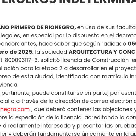
NO PRIMERO DE RIONEGRO, 
en uso de sus facult
 legales, en especial por lo dispuesto en el decret
oncordantes, hace saber que según radicado 
05
ero de 2025,
 la sociedad 
ARQUITECTURA Y CONCR
t. 800093117-3, solicitó licencia de Construcción  en
ación para la etapa 2 a desarrollar en el proyec
breo de esta ciudad, identificado con matrícula inm
vienda.
 pertinente, puede constituirse en parte, por escrit
al o a través de la dirección de correo electróni
ionegro.com
 , que deberá contener las objeciones y
e la expedición de la licencia, acreditando la con
 y directamente interesado y presentar las prueba
ler y deberán fundamentarse únicamente en la ap