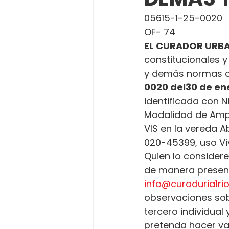
05615-1-25-0020
OF- 74
EL CURADOR URBA
constitucionales y
y demás normas c
0020 del
30 de en
identificada con Ni
Modalidad de Ampli
VIS en la vereda A
020-45399, uso Vi
Quien lo considere
de manera presenci
info@curaduria1r
observaciones sobr
tercero individual
pretenda hacer va