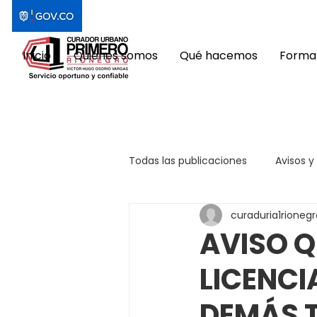
Inicio
Quiénes somos
Qué hacemos
Format
Todas las publicaciones
Avisos y
curaduria1rionegr
AVISO Q
LICENCI
DEMÁS 