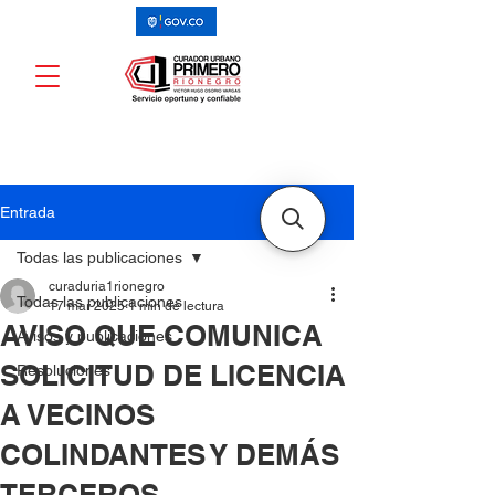
Entrada
Todas las publicaciones
curaduria1rionegro
Todas las publicaciones
17 mar 2025
1 min de lectura
AVISO QUE COMUNICA
Avisos y publicaciones
SOLICITUD DE LICENCIA
Resoluciones
A VECINOS
COLINDANTES Y DEMÁS
TERCEROS