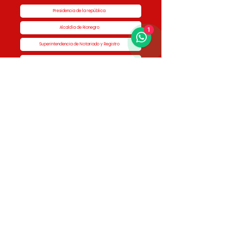
Presidencia de la república
Alcaldía de Rionegro
1
Superintendencia de Notariado y Registro
Ministerio de vivienda
Dane
Contraloría
Procuraduría
Personería
Cornare
Colegio Nacional de Curadores Urbanos
Contáctenos
Dirección
Calle 51 #50-34,