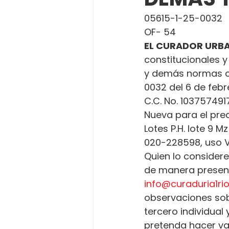
05615-1-25-0032
OF- 54
EL CURADOR URBA
constitucionales y
y demás normas c
0032 del 6 de febr
C.C. No. 103757491
Nueva para el pred
Lotes P.H. lote 9 M
020-228598, uso V
Quien lo considere
de manera presenci
info@curaduria1r
observaciones sobr
tercero individual
pretenda hacer va