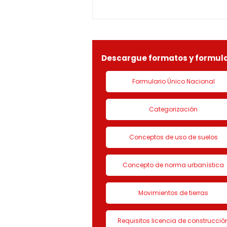
1-25-0369OF- 311
constitucionales y legales, en
especial por lo dispuesto en el
decreto 1077 de 2015 y demás
normas concordantes, hace
saber que según ra
Descargue formatos y formula
Formulario Único Nacional
Categorización
Conceptos de uso de suelos
Concepto de norma urbanística
Movimientos de tierras
Requisitos licencia de construcció