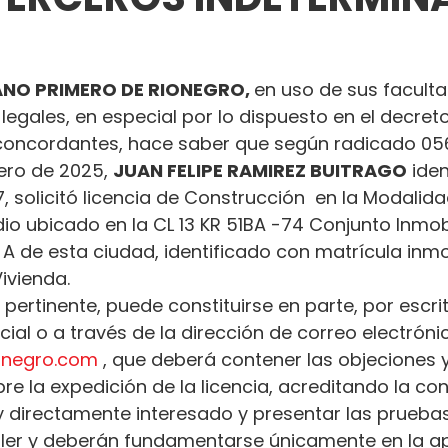
NO PRIMERO DE RIONEGRO, 
en uso de sus facult
 legales, en especial por lo dispuesto en el decret
oncordantes, hace saber que según radicado 05
ero de 2025, 
JUAN FELIPE RAMIREZ BUITRAGO
 ide
7, solicitó licencia de Construcción  en la Modalid
io ubicado en la CL 13 KR 51BA -74 Conjunto Inmob
z A de esta ciudad, identificado con matrícula inmob
ivienda.
 pertinente, puede constituirse en parte, por escrit
al o a través de la dirección de correo electróni
ionegro.com
 , que deberá contener las objeciones y
e la expedición de la licencia, acreditando la con
 y directamente interesado y presentar las prueba
ler y deberán fundamentarse únicamente en la ap