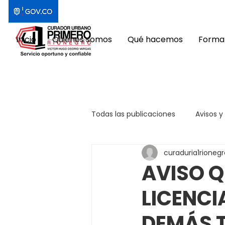
Inicio
Quiénes somos
Qué hacemos
Format
Todas las publicaciones
Avisos y
curaduria1rionegr
AVISO Q
LICENCI
DEMÁS 