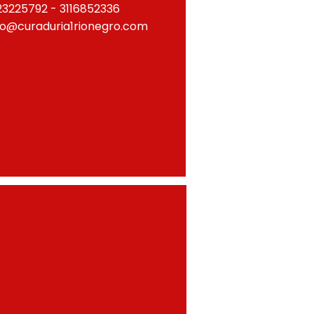
23225792 - 3116852336
fo@curaduria1rionegro.com