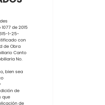
ades 
o 1077 de 2015 
615-1-25-
ntificado con 
ad de Obra 
iliario Canto 
iliaria No. 
o, bien sea 
co 
 
dición de 
s que 
licación de 