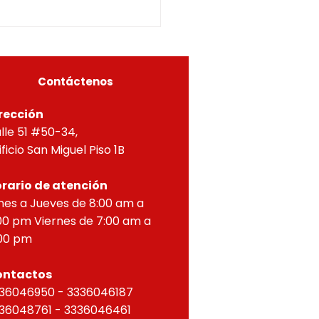
5-0296OF- 309
itucionales y legales, en
ial por lo dispuesto en el
eto 1077 de 2015 y demás
as concordantes, hace
r que según ra
Contáctenos
rección
lle 51 #50-34,
ificio San Miguel Piso 1B
rario de atención
nes a Jueves de 8:00 am a
00 pm Viernes de 7:00 am a
00 pm
ontactos
36046950 - 3336046187
36048761 - 3336046461