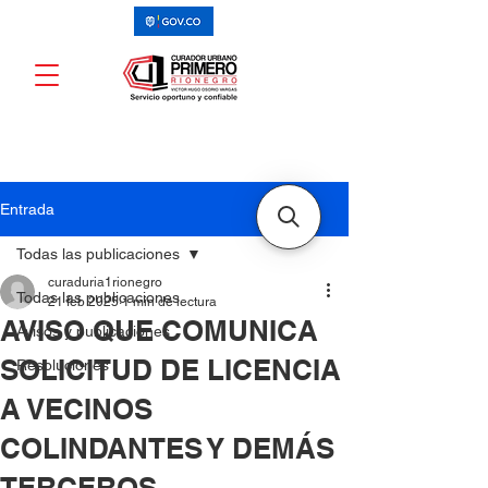
Entrada
Todas las publicaciones
curaduria1rionegro
Todas las publicaciones
21 feb 2025
1 min de lectura
AVISO QUE COMUNICA
Avisos y publicaciones
SOLICITUD DE LICENCIA
Resoluciones
A VECINOS
COLINDANTES Y DEMÁS
TERCEROS