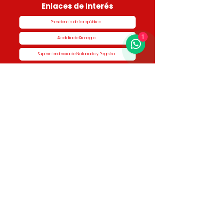
Enlaces de Interés
Presidencia de la república
1
Alcaldía de Rionegro
Superintendencia de Notariado y Registro
Ministerio de vivienda
Dane
Contraloría
Procuraduría
Personería
Cornare
Colegio Nacional de Curadores Urbanos
Contáctenos
Dirección