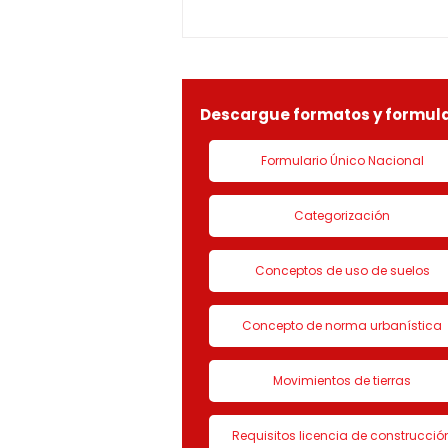
1-25-0369OF- 311
constitucionales y legales, en
especial por lo dispuesto en el
decreto 1077 de 2015 y demás
normas concordantes, hace
saber que según ra
Descargue formatos y formula
Formulario Único Nacional
Categorización
Conceptos de uso de suelos
Concepto de norma urbanística
Movimientos de tierras
Requisitos licencia de construcció