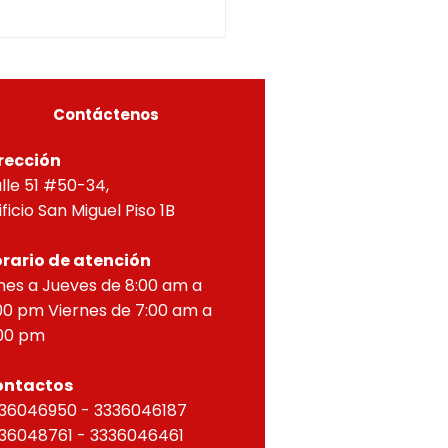
5-0296OF- 309
itucionales y legales, en
ial por lo dispuesto en el
eto 1077 de 2015 y demás
as concordantes, hace
r que según ra
Contáctenos
rección
lle 51 #50-34,
ificio San Miguel Piso 1B
rario de atención
nes a Jueves de 8:00 am a
00 pm Viernes de 7:00 am a
00 pm
ontactos
36046950 - 3336046187
36048761 - 3336046461