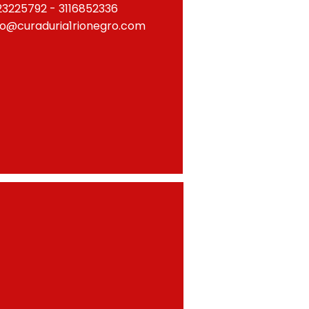
23225792 - 3116852336
fo@curaduria1rionegro.com