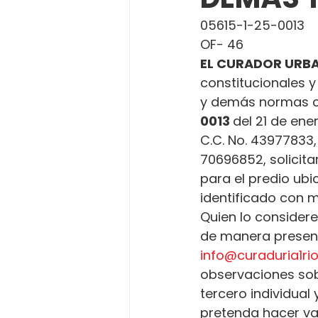
05615-1-25-0013
OF- 46
EL CURADOR URBA
constitucionales y
y demás normas c
0013 
del 21 de ene
C.C. No. 43977833,
70696852, solicita
para el predio ubi
identificado con ma
Quien lo considere
de manera presenci
info@curaduria1r
observaciones sobr
tercero individual
pretenda hacer va