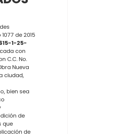
ades 
o 1077 de 2015 
615-1-25-
ficada con 
on C.C. No. 
 Obra Nueva 
a ciudad, 
o, bien sea 
co 
 
dición de 
s que 
licación de 