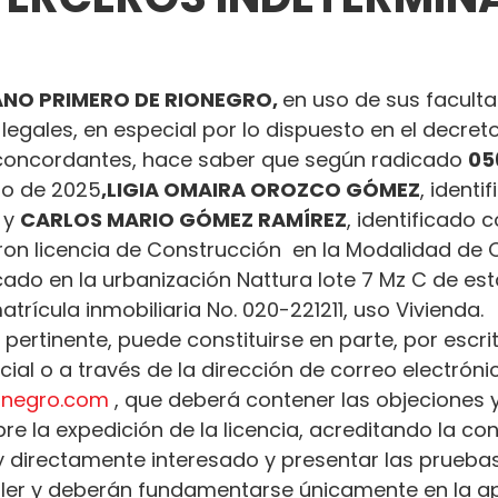
NO PRIMERO DE RIONEGRO, 
en uso de sus facult
 legales, en especial por lo dispuesto en el decret
oncordantes, hace saber que según radicado 
05
ro de 2025
,
LIGIA OMAIRA OROZCO GÓMEZ
, identi
 y 
CARLOS MARIO GÓMEZ RAMÍREZ
, identificado c
ron licencia de Construcción  en la Modalidad de
cado en la urbanización Nattura lote 7 Mz C de est
trícula inmobiliaria No. 020-221211, uso Vivienda.
 pertinente, puede constituirse en parte, por escrit
al o a través de la dirección de correo electróni
ionegro.com
 , que deberá contener las objeciones y
e la expedición de la licencia, acreditando la con
 y directamente interesado y presentar las prueba
ler y deberán fundamentarse únicamente en la ap