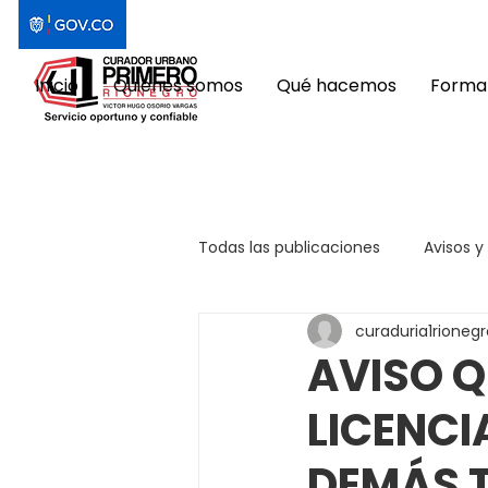
Inicio
Quiénes somos
Qué hacemos
Format
Todas las publicaciones
Avisos y
curaduria1rionegr
AVISO Q
LICENCI
DEMÁS 