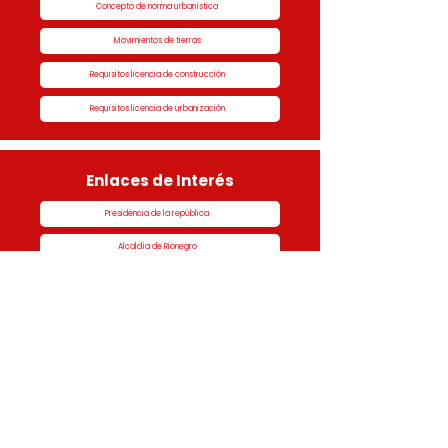
Concepto de norma urbanística
Movimientos de tierras
Requisitos licencia de construcción
Requisitos licencia de urbanización
Enlaces de Interés
Presidencia de la república
Alcaldía de Rionegro
Superintendencia de Notariado y Registro
Ministerio de vivienda
Dane
Contraloría
Procuraduría
Personería