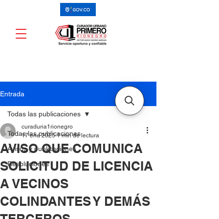
Entrada
Todas las publicaciones
curaduria1rionegro
Todas las publicaciones
17 ene 2025
1 min de lectura
AVISO QUE COMUNICA
Avisos y publicaciones
SOLICITUD DE LICENCIA
Resoluciones
A VECINOS
COLINDANTES Y DEMÁS
TERCEROS