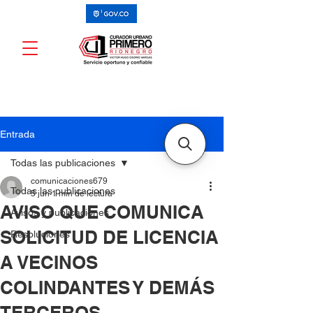
Entrada
Todas las publicaciones
comunicaciones679
Todas las publicaciones
5 jun
1 min de lectura
AVISO QUE COMUNICA
Avisos y publicaciones
SOLICITUD DE LICENCIA
Resoluciones
A VECINOS
COLINDANTES Y DEMÁS
TERCEROS