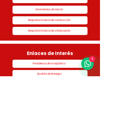
Movimientos de tierras
Requisitos licencia de construcción
Requisitos licencia de urbanización
Enlaces de Interés
1
Presidencia de la república
Alcaldía de Rionegro
Superintendencia de Notariado y Registro
Ministerio de vivienda
Dane
Contraloría
Procuraduría
Personería