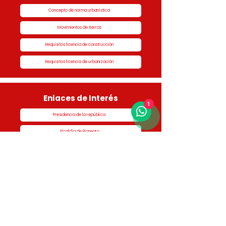
Concepto de norma urbanística
Movimientos de tierras
Requisitos licencia de construcción
Requisitos licencia de urbanización
Enlaces de Interés
1
Presidencia de la república
Alcaldía de Rionegro
Superintendencia de Notariado y Registro
Ministerio de vivienda
Dane
Contraloría
Procuraduría