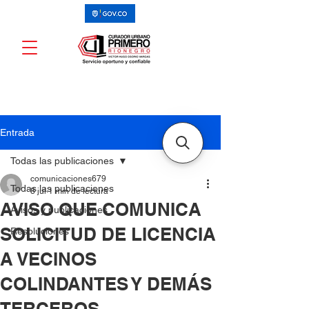
Entrada
Todas las publicaciones
comunicaciones679
Todas las publicaciones
8 jul
1 min de lectura
AVISO QUE COMUNICA
Avisos y publicaciones
SOLICITUD DE LICENCIA
Resoluciones
A VECINOS
COLINDANTES Y DEMÁS
TERCEROS