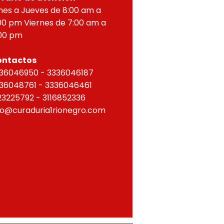
nes a Jueves de 8:00 am a
00 pm Viernes de 7:00 am a
00 pm
ontactos
36046950 - 3336046187
36048761 - 3336046461
23225792 - 3116852336
fo@curaduria1rionegro.com