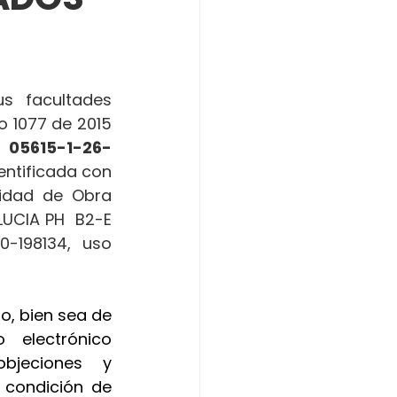
 facultades 
o 1077 de 2015 
 
05615-1-26-
entificada con 
lidad de Obra 
UCIA PH  B2-E 
-198134, uso 
o, bien sea de 
manera presencial o a través de la dirección de correo electrónico 
jeciones y 
 condición de 