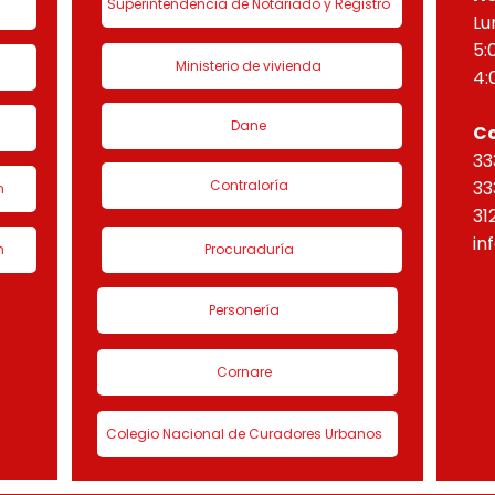
Superintendencia de Notariado y Registro
Lu
5:
Ministerio de vivienda
4:
Dane
C
33
Contraloría
33
n
31
in
n
Procuraduría
Personería
Cornare
Colegio Nacional de Curadores Urbanos