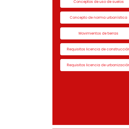
Conceptos de uso de suelos
Concepto de norma urbanística
Movimientos de tierras
Requisitos licencia de construcció
Requisitos licencia de urbanizació