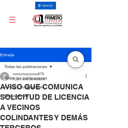
Entrada
Todas las publicaciones
comunicaciones679
Todas las publicaciones
7 jul
1 min de lectura
AVISO QUE COMUNICA
Avisos y publicaciones
SOLICITUD DE LICENCIA
Resoluciones
A VECINOS
COLINDANTES Y DEMÁS
TERCEROS