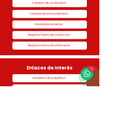
Conceptos de uso de suelos
Concepto de norma urbanística
Movimientos de tierras
Requisitos licencia de construcción
Requisitos licencia de urbanización
Enlaces de Interés
1
Presidencia de la república
Alcaldía de Rionegro
Superintendencia de Notariado y Registro
Ministerio de vivienda
Dane
Contraloría