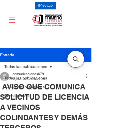
Entrada
Todas las publicaciones
comunicaciones679
Todas las publicaciones
7 jul
1 min de lectura
AVISO QUE COMUNICA
Avisos y publicaciones
SOLICITUD DE LICENCIA
Resoluciones
A VECINOS
COLINDANTES Y DEMÁS
TERCEROS