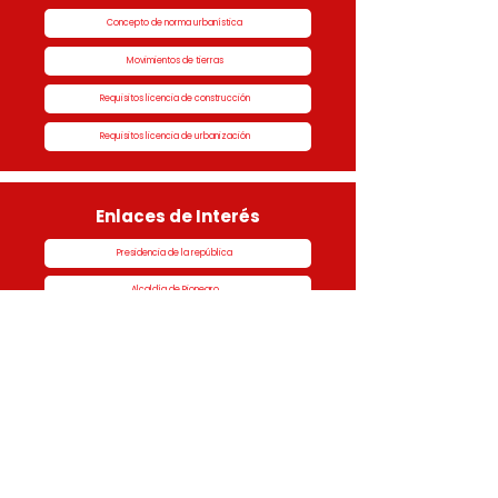
Concepto de norma urbanística
Movimientos de tierras
Requisitos licencia de construcción
Requisitos licencia de urbanización
Enlaces de Interés
Presidencia de la república
Alcaldía de Rionegro
Superintendencia de Notariado y Registro
Ministerio de vivienda
Dane
Contraloría
Procuraduría