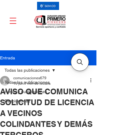
Entrada
Todas las publicaciones
comunicaciones679
Todas las publicaciones
19 jun
1 min de lectura
AVISO QUE COMUNICA
Avisos y publicaciones
SOLICITUD DE LICENCIA
Resoluciones
A VECINOS
COLINDANTES Y DEMÁS
TERCEROS