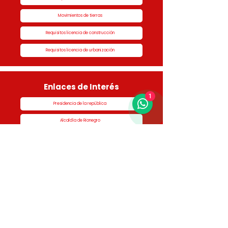
Movimientos de tierras
Requisitos licencia de construcción
Requisitos licencia de urbanización
Enlaces de Interés
1
Presidencia de la república
Alcaldía de Rionegro
Superintendencia de Notariado y Registro
Ministerio de vivienda
Dane
Contraloría
Procuraduría
Personería