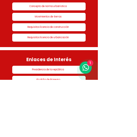
Concepto de norma urbanística
Movimientos de tierras
Requisitos licencia de construcción
Requisitos licencia de urbanización
Enlaces de Interés
1
Presidencia de la república
Alcaldía de Rionegro
Superintendencia de Notariado y Registro
Ministerio de vivienda
Dane
Contraloría
Procuraduría