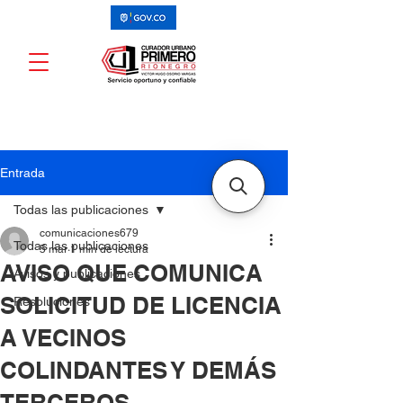
Entrada
Todas las publicaciones
comunicaciones679
Todas las publicaciones
5 mar
1 min de lectura
AVISO QUE COMUNICA
Avisos y publicaciones
SOLICITUD DE LICENCIA
Resoluciones
A VECINOS
COLINDANTES Y DEMÁS
TERCEROS